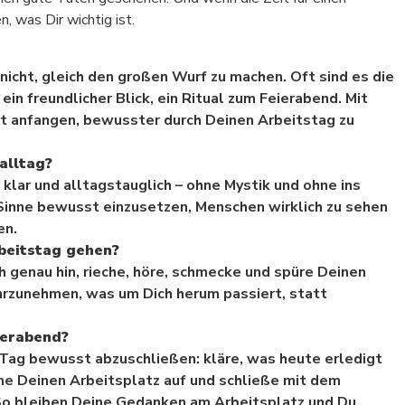
 was Dir wichtig ist.
 nicht, gleich den großen Wurf zu machen. Oft sind es die
in freundlicher Blick, ein Ritual zum Feierabend. Mit
rt anfangen, bewusster durch Deinen Arbeitstag zu
alltag?
g klar und alltagstauglich – ohne Mystik und ohne ins
 Sinne bewusst einzusetzen, Menschen wirklich zu sehen
en.
beitstag gehen?
h genau hin, rieche, höre, schmecke und spüre Deinen
hrzunehmen, was um Dich herum passiert, statt
ierabend?
 Tag bewusst abzuschließen: kläre, was heute erledigt
me Deinen Arbeitsplatz auf und schließe mit dem
“ So bleiben Deine Gedanken am Arbeitsplatz und Du