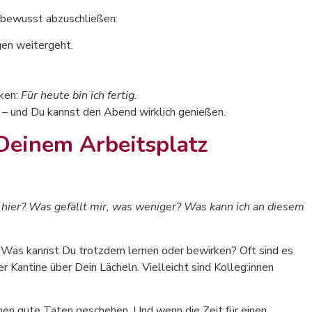
g bewusst abzuschließen:
gen weitergeht.
nken:
Für heute bin ich fertig.
– und Du kannst den Abend wirklich genießen.
 Deinem Arbeitsplatz
hier? Was gefällt mir, was weniger? Was kann ich an diesem
: Was kannst Du trotzdem lernen oder bewirken? Oft sind es
der Kantine über Dein Lächeln. Vielleicht sind Kolleg:innen
nen gute Taten geschehen. Und wenn die Zeit für einen