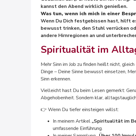
kannst den Abend wirklich genießen.
Was tun, wenn ich mich in einer Besp
Wenn Du Dich festgebissen hast, hilft 
bewusst trinken, den Stuhl verrücken o
andere Hirnregionen an und unterbreche
Spiritualität im Allt
Mehr Sinn im Job zu finden heißt nicht, glei
Dinge – Deine Sinne bewusst einsetzen, Men
Sinn erkennen.
Vielleicht hast Du beim Lesen gemerkt: Genau
Abgehobenheit. Sondern klar, alltagstauglic
👉 Wenn Du tiefer einsteigen willst:
In meinem Artikel
„Spiritualität im B
umfassende Einführung.
In meiner Sammlung
„Über 100 Impuls