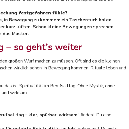
rechung festgefahren fühle?
es, in Bewegung zu kommen: ein Taschentuch holen,
der kurz lüften. Schon kleine Bewegungen sprechen
n das Muster.
ag – so geht’s weiter
ch den großen Wurf machen zu müssen. Oft sind es die kleinen
schen wirklich sehen, in Bewegung kommen, Rituale leben und
 das ist Spiritualität im Berufsalltag. Ohne Mystik, ohne
h und wirksam.
erufsalltag – klar, spürbar, wirksam“
findest Du eine
e für gelebte Spiritualität im Job“
bekommst Du viele