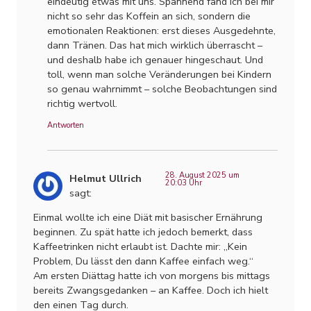
eindeutig etwas mit uns. Spannend fand ich bei mir
nicht so sehr das Koffein an sich, sondern die
emotionalen Reaktionen: erst dieses Ausgedehnte,
dann Tränen. Das hat mich wirklich überrascht –
und deshalb habe ich genauer hingeschaut. Und
toll, wenn man solche Veränderungen bei Kindern
so genau wahrnimmt – solche Beobachtungen sind
richtig wertvoll.
Antworten
28. August 2025 um
Helmut Ullrich
20:03 Uhr
sagt:
Einmal wollte ich eine Diät mit basischer Ernährung
beginnen. Zu spät hatte ich jedoch bemerkt, dass
Kaffeetrinken nicht erlaubt ist. Dachte mir: „Kein
Problem, Du lässt den dann Kaffee einfach weg.“
Am ersten Diättag hatte ich von morgens bis mittags
bereits Zwangsgedanken – an Kaffee. Doch ich hielt
den einen Tag durch.