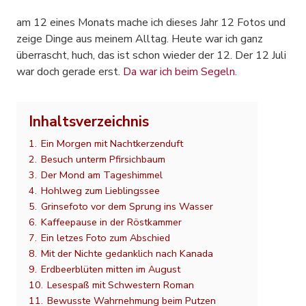
am 12 eines Monats mache ich dieses Jahr 12 Fotos und
zeige Dinge aus meinem Alltag. Heute war ich ganz
überrascht, huch, das ist schon wieder der 12. Der 12 Juli
war doch gerade erst.
Da war ich beim Segeln.
Inhaltsverzeichnis
1.
Ein Morgen mit Nachtkerzenduft
2.
Besuch unterm Pfirsichbaum
3.
Der Mond am Tageshimmel
4.
Hohlweg zum Lieblingssee
5.
Grinsefoto vor dem Sprung ins Wasser
6.
Kaffeepause in der Röstkammer
7.
Ein letzes Foto zum Abschied
8.
Mit der Nichte gedanklich nach Kanada
9.
Erdbeerblüten mitten im August
10.
Lesespaß mit Schwestern Roman
11.
Bewusste Wahrnehmung beim Putzen